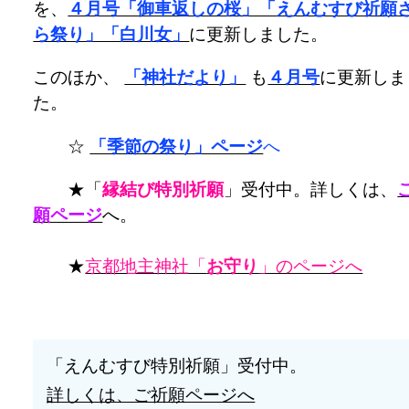
を、
４月号「御車返しの桜」「えんむすび祈願
ら祭り」「白川女」
に更新しました。
このほか、
「神社だより」
も
４月号
に更新しま
た。
☆
「季節の祭り」ページ
へ
★「
縁結び特別祈願
」受付中。詳しくは、
願ページ
へ。
★
京都地主神社「
お守り
」のページへ
「えんむすび特別祈願」受付中。
詳しくは、ご祈願ページへ