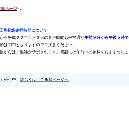
特集ページ
へ
正月初詣参拝時間について
から平成２２年１月３日の参拝時間も平常通り
午前９時から午後５時
で
朝は閉門となりますのでご注意ください。
後からは、混雑が予想されます。初詣には午前中の参拝をおすすめしま
願」受付中。
詳しくは、ご祈願ページへ