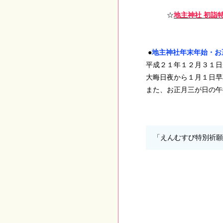
☆
地主神社 初詣
●
地主神社年末年始・お
平成２１年１２月３１日
大晦日夜から１月１日早
また、お正月三が日の午
「えんむすび特別祈