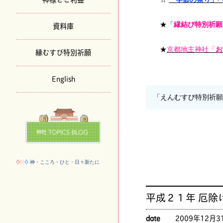
資料庫
★「
縁結び特別祈願
★
京都地主神社「
お
縁むすび特別祈願
English
「えんむすび特別祈
神・こころ・ひと・日々新たに
平成２１年 厄除
date
2009年12月3