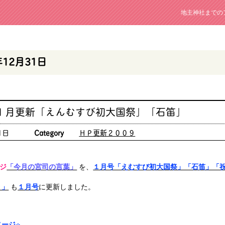
地主神社までの
年12月31日
 １月更新「えんむすび初大国祭」「石笛」
1日
Category
ＨＰ更新２００９
ジ
「今月の宮司の言葉」
を、
１月号「えむすび初大国祭」「石笛」「
り」
も
１月号
に更新しました。
ページ
へ