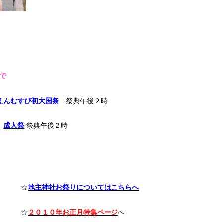
行事
で
えんむすび初大国祭
祭典午後２時
）
成人祭
祭典午後２時
☆
地主神社お祭りについてはこちらへ
☆
２０１０年お正月特集ページ
へ