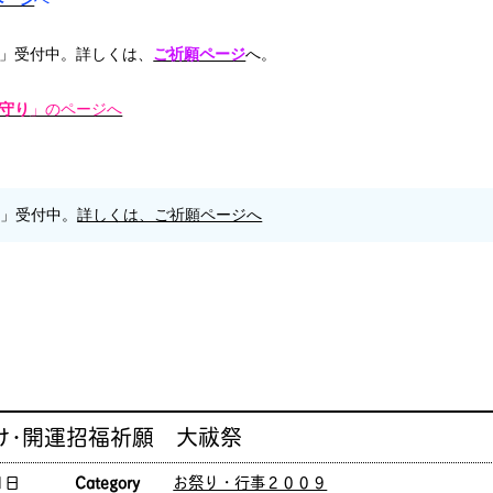
」受付中。詳しくは、
ご祈願ページ
へ。
守り
」のページへ
願」受付中。
詳しくは、ご祈願ページへ
け･開運招福祈願 大祓祭
1日
Category
お祭り・行事２００９