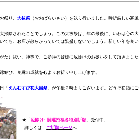
お祭り、
大祓祭
（おおばらいさい）を執り行いました。時折厳しい寒風
大掃除されたことでしょう。この大祓祭は、年の最後に、いわば心の大
いても、お店が散らかっていては繁盛しないでしょう。新しい年を良い
がた）祓い」神事で、ご参拝の皆様に厄除けのお祓いをして頂きました
縁結び、良縁の成就を心よりお祈り申し上げます。
日「
えんむすび初大国祭
」が午後２時よりございます。どうぞ初詣にご
★「
厄除け･ 開運招福各特別祈願
」受付中。
詳しくは、
ご祈願ページ
へ