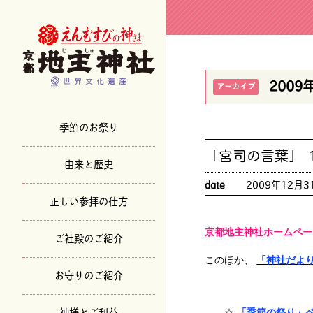
2009
アーカイブ
季節のお祭り
「宮司の言葉」
由来と歴史
date
2009年12月3
正しい参拝の仕方
京都地主神社ホームペー
ご社殿のご紹介
このほか、
「神社だよ
お守りのご紹介
神様とご利益
☆
「季節の祭り」