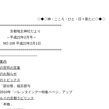
こころ・ひと・日々新たに◇◆◇
=================================
神社だより
2年2月号～
平成22年2月1日
=================================
————————————
案内
の宮司の言葉
のお知らせ
のトピックス
」福豆授与
バレンタインデー特集ページ」アップ
ルイの京都ラビリンス
物」