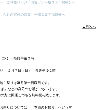
ー ご利益ページ「お告げ」平成２２年掲載分へ
「今月の宮司の言葉」平成２２年掲載分へ
▲目次へ
（水） 祭典午後２時
り
２月７日（日） 祭典午後２時
祭りは毎月第一日曜日です。
どの宮司のお話がございます。
開運こづちを無料授与致します。
りについては、
「季節のお祭り」
へどうぞ