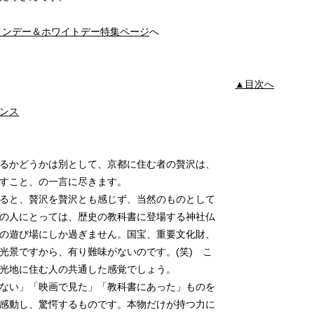
タインデー＆ホワイトデー特集ページ
へ
▲目次へ
ンス
るかどうかは別として、京都に住む者の贅沢は、
らすこと、の一言に尽きます。
ると、贅沢を贅沢とも感じず、当然のものとして
都の人にとっては、歴史の教科書に登場する神社仏
頃の遊び場にしか過ぎません。国宝、重要文化財、
光景ですから、有り難味がないのです。(笑) こ
観光地に住む人の共通した感覚でしょう。
がない」「映画で見た」「教科書にあった」ものを
は感動し、驚愕するものです。本物だけが持つ力に