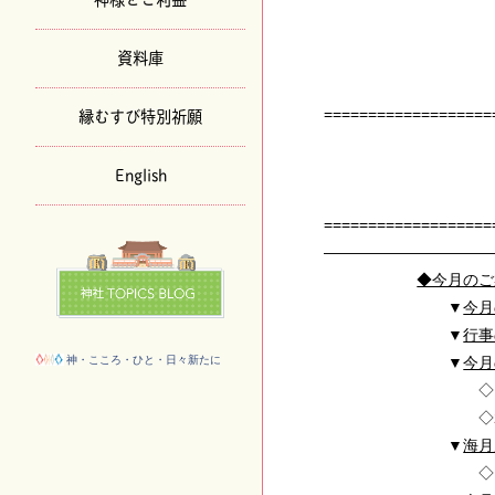
資料庫
◇◆◇神・
縁むすび特別祈願
==================
京都地主
～平成2
English
NO.108 
==================
——————————
◆今月のご
▼
今月
▼
行事
▼
今月
神・こころ・ひと・日々新たに
◇「節分祭
◇2010年「
▼
海月
◇「本