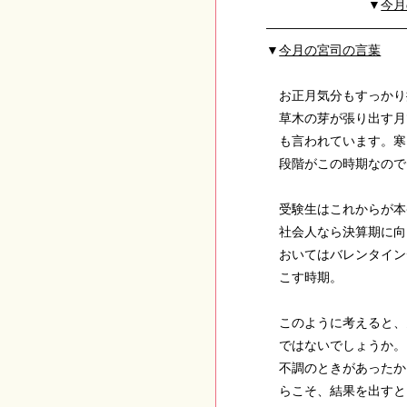
▼
今月
——————————
▼
今月の宮司の言葉
お正月気分もすっかり
草木の芽が張り出す月
も言われています。寒
段階がこの時期なの
受験生はこれからが本
社会人なら決算期に向
おいてはバレンタイン
こす時期。
このように考えると、
ではないでしょうか。
不調のときがあったか
らこそ、結果を出すと