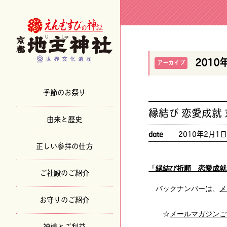
2010
アーカイブ
季節のお祭り
縁結び 恋愛成就
由来と歴史
date
2010年2月1
正しい参拝の仕方
「縁結び祈願 恋愛成就
ご社殿のご紹介
バックナンバーは、
メ
お守りのご紹介
☆
メールマガジンご
神様とご利益