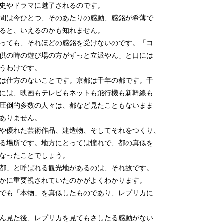
歴史やドラマに魅了されるのです。
間は今ひとつ、そのあたりの感動、感銘が希薄で
いると、いえるのかも知れません。
いっても、それほどの感銘を受けないのです。「コ
子供の時の遊び場の方がずっと立派やん」と口には
思うわけです。
は仕方のないことです。京都は千年の都です。千
前には、映画もテレビもネットも飛行機も新幹線も
の圧倒的多数の人々は、都など見たこともないまま
いありません。
や優れた芸術作品、建造物、そしてそれをつくり、
いる場所です。地方にとっては憧れで、都の真似を
になったことでしょう。
都」と呼ばれる観光地があるのは、それ故です。
いかに重要視されていたのかがよくわかります。
でも「本物」を真似したものであり、レプリカに
ん見た後、レプリカを見てもさしたる感動がない