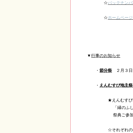
☆
バックナンバ
☆
ホームページ
▼
行事のお知らせ
・
節分祭
２月３日
・
えんむすび地主祭
★えんむすび地主
「縁のふしぎ」な
祭典ご参加の方に
☆それぞれのお祭