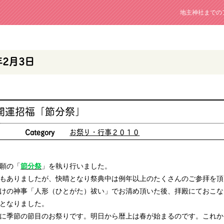
地主神社までの
年2月3日
開運招福「節分祭」
日
Category
お祭り・行事２０１０
願の「
節分祭
」を執り行いました。
もありましたが、快晴となり祭典中は例年以上のたくさんのご参拝を頂
けの神事「人形（ひとがた）祓い」でお清め頂いた後、拝殿にておこな
となりました。
に季節の節目のお祭りです。明日から暦上は春が始まるのです。これか