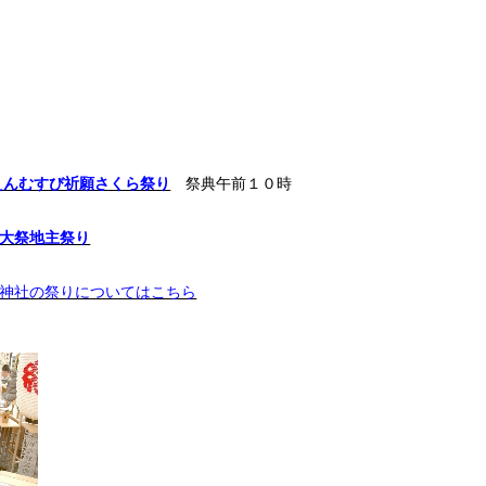
えんむすび祈願さくら祭り
祭典午前１０時
大祭地主祭り
神社の祭りについてはこちら