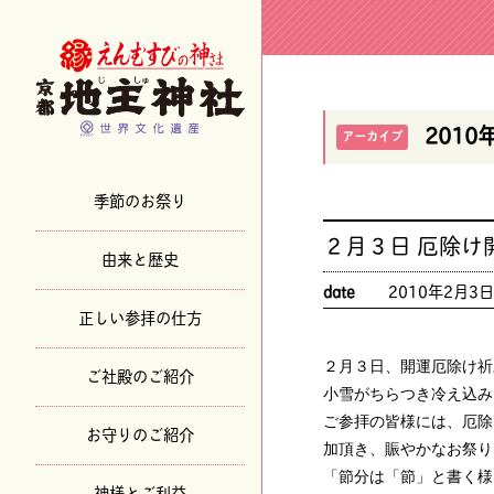
2010
アーカイブ
季節のお祭り
２月３日 厄除け
由来と歴史
date
2010年2月3
正しい参拝の仕方
２月３日、開運厄除け祈
ご社殿のご紹介
小雪がちらつき冷え込み
ご参拝の皆様には、厄除
お守りのご紹介
加頂き、賑やかなお祭り
「節分は「節」と書く様
神様とご利益