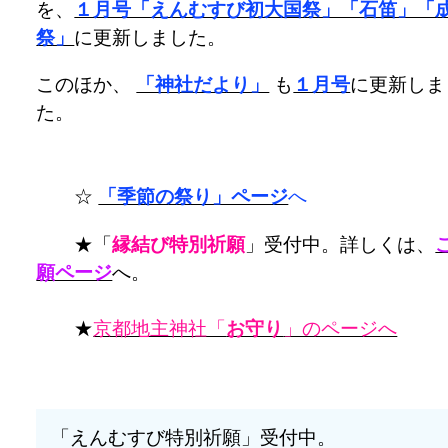
を、
１月号「えんむすび初大国祭」「石笛」「
祭」
に更新しました。
このほか、
「神社だより」
も
１月号
に更新しま
た。
☆
「季節の祭り」ページ
へ
★「
縁結び特別祈願
」受付中。詳しくは、
願ページ
へ。
★
京都地主神社「
お守り
」のページへ
「えんむすび特別祈願」受付中。