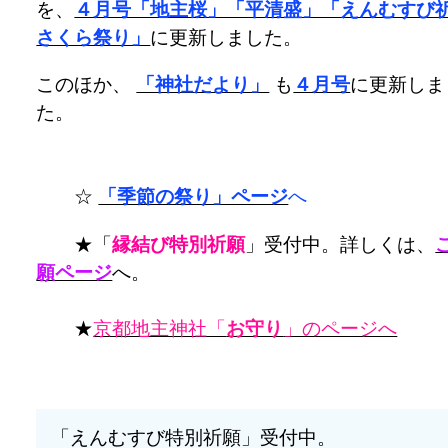
を、
４月号「地主桜」「平清盛」「えんむすび
さくら祭り」
に更新しました。
このほか、
「神社だより」
も
４月号
に更新しま
た。
☆
「季節の祭り」ページ
へ
★「
縁結び特別祈願
」受付中。詳しくは、
願ページ
へ。
★
京都地主神社「
お守り
」のページへ
「えんむすび特別祈願」受付中。