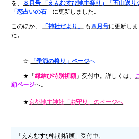
を、
８月号 「えんむすび地主祭り」「五山送り
「恋占いの石」
に更新しました。
このほか、
「神社だより」
も
８月号
に更新しま
た。
☆
「季節の祭り」ページ
へ
★「
縁結び特別祈願
」受付中。詳しくは、
願ページ
へ。
★
京都地主神社「
お守り
」のページへ
「えんむすび特別祈願」受付中。