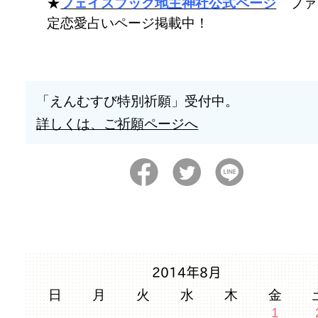
★
フェイスブック地主神社公式ページ
ファ
定恋愛占いページ掲載中！
「えんむすび特別祈願」受付中。
詳しくは、ご祈願ページへ
2014年8月
日
月
火
水
木
金
1