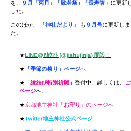
を、
９月「菊月」「敬老祭」「長寿箸」
に更新
した。
このほか、
「神社だより」
も
９月号
に更新しま
た。
★
LINE@ｱｶｳﾝﾄ (@jishujinja) 開設
！
★
「季節の祭り」ページ
へ
★「
縁結び特別祈願
」受付中。詳しくは、
ご
ページ
へ。
★
京都地主神社「
お守り
」のページへ
★
Twitter地主神社公式ページ