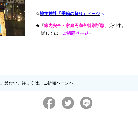
☆
地主神社「季節の祭り」
ページ
へ
★「
家内安全・家庭円満各特別祈願
」受付中。
詳しくは、
ご祈願ページ
へ
願」受付中。
詳しくは、ご祈願ページへ