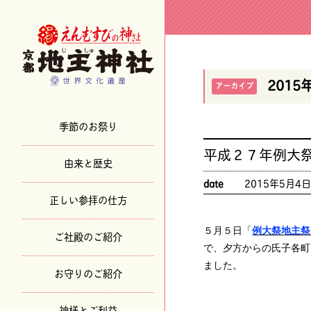
2015
アーカイブ
季節のお祭り
平成２７年例大祭
由来と歴史
date
2015年5月4
正しい参拝の仕方
５月５日「
例大祭地主祭
ご社殿のご紹介
で、夕方からの氏子各町
ました。
お守りのご紹介
神様とご利益