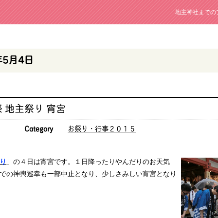
地主神社までの
年5月4日
 地主祭り 宵宮
日
Category
お祭り・行事２０１５
り
」の４日は宵宮です。１日降ったりやんだりのお天気
での神輿巡幸も一部中止となり、少しさみしい宵宮となり