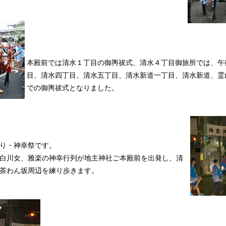
本殿前では清水１丁目の御輿祓式、清水４丁目御旅所では、午
目、清水四丁目、清水五丁目、清水新道一丁目、清水新道、霊
での御輿祓式となりました。
り・神幸祭です。
白川女、雅楽の神幸行列が地主神社ご本殿前を出発し、清
茶わん坂周辺を練り歩きます。