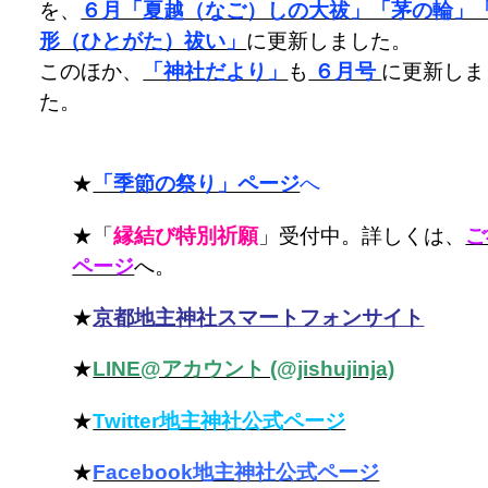
を、
６月「夏越（なご）しの大祓」「茅の輪」
形（ひとがた）祓い」
に更新しました。
このほか、
「神社だより」
も
６月号
に更新しま
た。
★
「季節の祭り」ページ
へ
★「
縁結び特別祈願
」受付中。詳しくは、
ご
ページ
へ。
★
京都地主神社スマートフォンサイト
★
LINE@アカウント (@jishujinja)
★
Twitter地主神社公式ページ
★
Facebook地主神社公式ページ