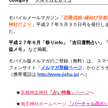
モバイルメールマガジン「
恋愛成就･縁結び京都
神社だより
」平成２７年５月３０日号を発行し
た。
平成２７年６月「祭りinfo」「吉日運勢占い」
益メモ」
など掲載。
モバイル版メルマガのご登録（無料）は、 スマ
フォンサイト「
メルマガ登録ページ
」からどう
（携帯電話は
http://www.jishu.jp/
へ）
★
京都地主神社
「占い特集」
ページ
へ
★
地主神社ホームページ
「バーチャル恋占