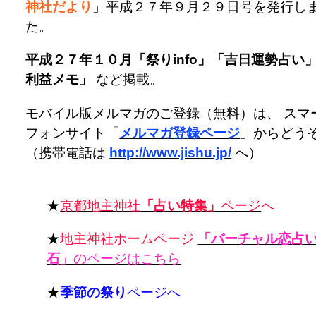
神社だより
」平成２７年９月２９日号を発行し
た。
平成２７年１０月「祭りinfo」「吉日運勢占い
利益メモ」
など掲載。
モバイル版メルマガのご登録（無料）は、 スマ
フォンサイト「
メルマガ登録ページ
」からどう
（携帯電話は
http://www.jishu.jp/
へ）
★
京都地主神社
「占い特集」
ページ
へ
★
地主神社ホームページ
「バーチャル恋占
石
」のページはこちら
★
季節の祭り
ページ
へ