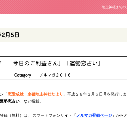
地主神社までの
年2月5日
ガ 「今日のご利益さん」「運勢恋占い」
日
Category
メルマガ２０１６
ン「
恋愛成就 京都地主神社だより
」平成２８年２月５日号を発行しま
運勢恋占い
」など掲載。
登録（無料）は、 スマートフォンサイト「
メルマガ登録ページ
」から
）