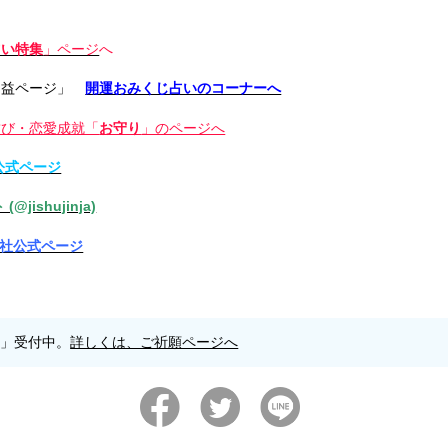
占い特集
」ページ
へ
利益ページ」
開運おみくじ占いのコーナーへ
結び・恋愛成就「
お守り
」のページへ
社公式ページ
@jishujinja)
主神社公式ページ
願」受付中。
詳しくは、ご祈願ページへ