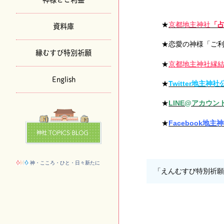
資料庫
★
京都地主神社
「
★恋愛の神様「ご
縁むすび特別祈願
★
京都地主神社縁
English
★
Twitter地主神
★
LINE@アカウント (
★
Facebook地
神・こころ・ひと・日々新たに
「えんむすび特別祈