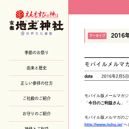
2016
アーカイブ
季節のお祭り
モバイルメルマ
由来と歴史
date
2016年2月5
正しい参拝の仕方
モバイル版メールマガジ
ご社殿のご紹介
「
今日のご利益さん
」「
お守りのご紹介
モバイル版メルマガのご
http://www.jishu.jp/
へ
神様とご利益