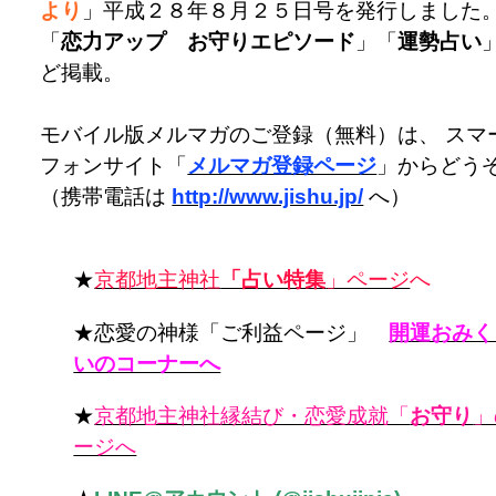
より
」平成２８年８月２５日号を発行しました
「
恋力アップ お守りエピソード
」「
運勢占い
ど掲載。
モバイル版メルマガのご登録（無料）は、 スマ
フォンサイト「
メルマガ登録ページ
」からどう
（携帯電話は
http://www.jishu.jp/
へ）
★
京都地主神社
「占い特集
」ページ
へ
★恋愛の神様「ご利益ページ」
開運おみく
いのコーナーへ
★
京都地主神社縁結び・恋愛成就「
お守り
」
ージへ