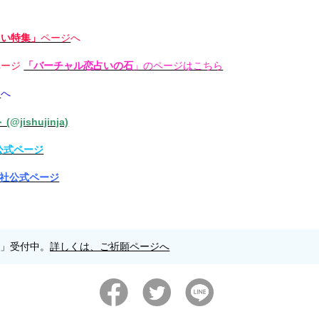
占い特集」
ページ
へ
ページ
「バーチャル恋占いの石
」のページはこちら
ジ
へ
@jishujinja)
社公式ページ
主神社公式ページ
願」受付中。
詳しくは、ご祈願ページへ