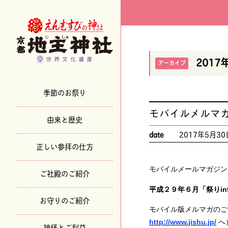
2017
アーカイブ
季節のお祭り
モバイルメルマ
由来と歴史
date
2017年5月30
正しい参拝の仕方
モバイルメールマガジン
ご社殿のご紹介
平成２９年６月「祭りi
お守りのご紹介
モバイル版メルマガのご
http://www.jishu.jp/
へ
神様とご利益