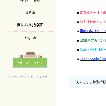
資料庫
★
京都地主神社
「
★
地主神社ホーム
縁むすび特別祈願
★
季節の祭り
ペー
English
★
LINE@アカウント (
★
Twitter地主神
★
Facebook地
神・こころ・ひと・日々新たに
「えんむすび特別祈