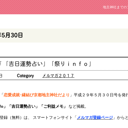
地主神社までの
年5月30日
ガ 「吉日運勢占い」「祭りｉｎｆｏ」
日
Category
メルマガ２０１７
「
恋愛成就･縁結び京都地主神社だより
」平成２９年５月３０日号を発
nfo」「吉日運勢占い」「ご利益メモ」
など掲載。
登録（無料）は、 スマートフォンサイト「
メルマガ登録ページ
」から
）