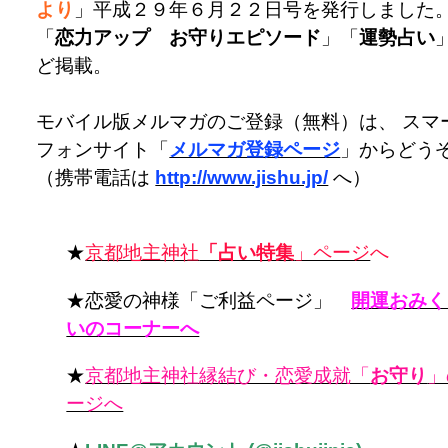
より
」平成２９年６月２２日号を発行しました
「
恋力アップ お守りエピソード
」「
運勢占い
ど掲載。
モバイル版メルマガのご登録（無料）は、 スマ
フォンサイト「
メルマガ登録ページ
」からどう
（携帯電話は
http://www.jishu.jp/
へ）
★
京都地主神社
「占い特集
」ページ
へ
★恋愛の神様「ご利益ページ」
開運おみく
いのコーナーへ
★
京都地主神社縁結び・恋愛成就「
お守り
」
ージへ