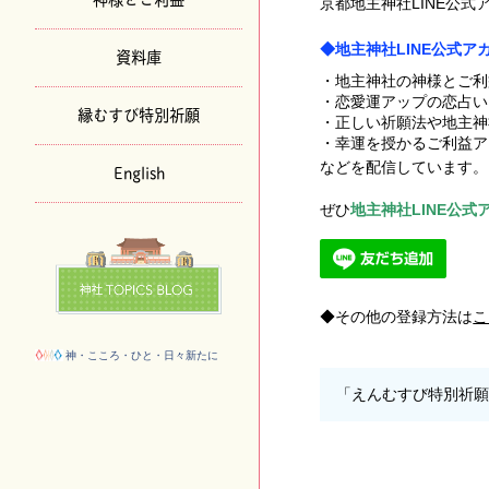
京都地主神社LINE公
◆地主神社LINE公式
資料庫
・地主神社の神様とご利
・恋愛運アップの恋占い
縁むすび特別祈願
・正しい祈願法や地主神
・幸運を授かるご利益ア
などを配信しています。
English
ぜひ
地主神社LINE公式アカ
その他の登録方法は
こ
神・こころ・ひと・日々新たに
「えんむすび特別祈