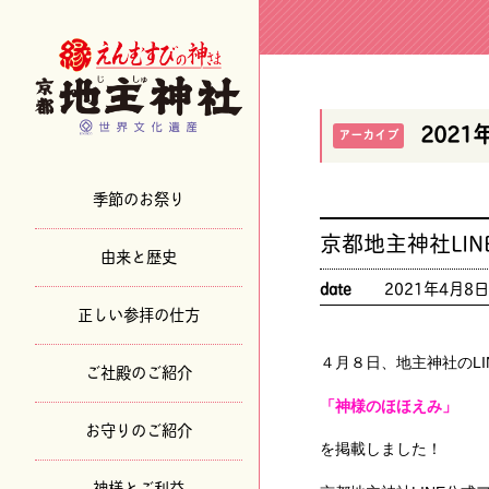
2021
アーカイブ
季節のお祭り
京都地主神社LI
由来と歴史
date
2021年4月8
正しい参拝の仕方
４月８日、地主神社のLI
ご社殿のご紹介
「神様のほほえみ」
お守りのご紹介
を掲載しました！
神様とご利益