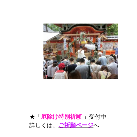
★「
厄除け特別祈願
」受付中。
詳しくは、
ご祈願ページ
へ