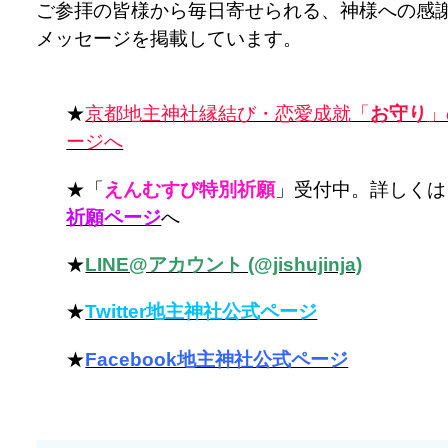
ご参拝の皆様から毎日寄せられる、神様への感
メッセージを掲載しています。
★
京都地主神社縁結び・恋愛成就「
お守り
」
ージへ
★「
えんむすび特別祈願
」受付中。詳しくは
祈願ページ
へ
★
LINE@アカウント (@jishujinja)
★
Twitter地主神社公式ページ
★
Facebook地主神社公式ページ