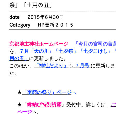
祭」「土用の丑」
date
2015年6月30日
Category
HP更新２０１５
京都地主神社ホームページ
「今月の宮司の言
を、
７月「天の川」「七夕祭」「七夕こけし」
用の丑」
に更新しました。
このほか、
「神社だより」
も
７月号
に更新しま
た。
★
「季節の祭り」ページ
へ
★「
縁結び特別祈願
」受付中。詳しくは、
ご
ページ
へ。