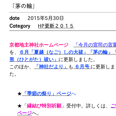
「茅の輪」
date
2015年5月30日
Category
HP更新２０１５
京都地主神社ホームページ
「今月の宮司の言
を、
６月「夏越（なご）しの大祓」「茅の輪」
形（ひとがた）祓い」
に更新しました。
このほか、
「神社だより」
も
６月号
に更新しま
た。
★
「季節の祭り」ページ
へ
★「
縁結び特別祈願
」受付中。詳しくは、
ご
ページ
へ。