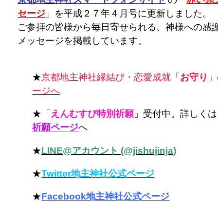
セージ
」を平成２７年４月号に更新しました。
ご参拝の皆様から毎日寄せられる、神様への感
メッセージを掲載しています。
★
京都地主神社縁結び・恋愛成就「
お守り
」
ージへ
★「
えんむすび特別祈願
」受付中。詳しくは
祈願ページ
へ
★
LINE@アカウント (@jishujinja)
★
Twitter地主神社公式ページ
★
Facebook地主神社公式ページ