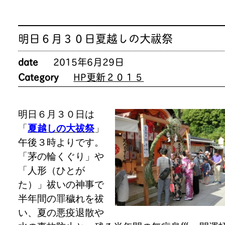
明日６月３０日夏越しの大祓祭
date
2015年6月29日
Category
HP更新２０１５
明日６月３０日は
「
夏越しの大祓祭
」
午後３時よりです。
「茅の輪くぐり」や
「人形（ひとが
た）」祓いの神事で
半年間の罪穢れを祓
い、夏の悪疫退散や