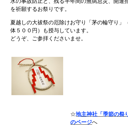
水の事故防止と、残る半年間の無病息災、開運
を祈願するお祭りです。
夏越しの大祓祭の厄除けお守り「茅の輪守り」
体５００円）も授与しています。
どうぞ、ご参拝くださいませ。
☆
地主神社「季節の祭
のページ
へ