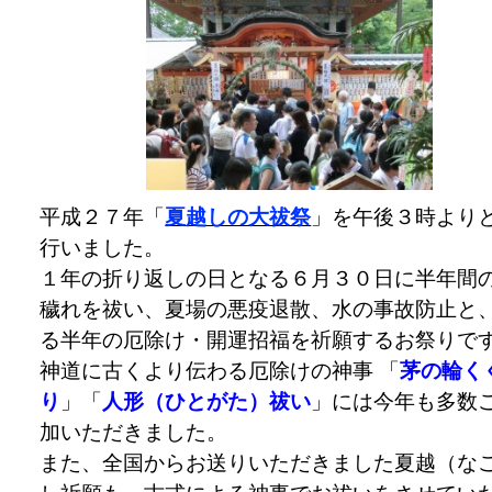
平成２７年「
夏越しの大祓祭
」を午後３時より
行いました。
１年の折り返しの日となる６月３０日に半年間
穢れを祓い、夏場の悪疫退散、水の事故防止と
る半年の厄除け・開運招福を祈願するお祭りで
神道に古くより伝わる厄除けの神事 「
茅の輪く
り
」「
人形（ひとがた）祓い
」には今年も多数
加いただきました。
また、全国からお送りいただきました夏越（な