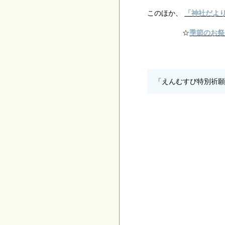
このほか、
「神社だよ
☆
季節のお祭
「えんむすび特別祈