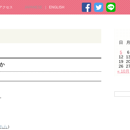
アクセス
JAPANESE
ENGLISH
日
5
6
12
1
19
2
か
26
2
« 10月
。
ちら
）