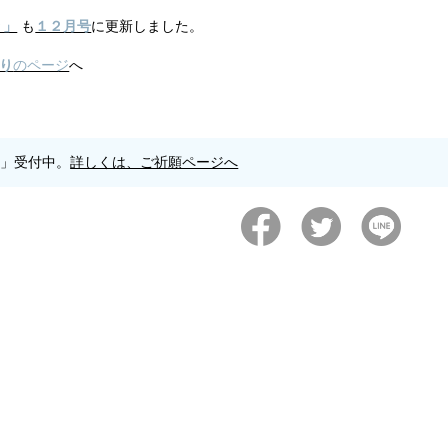
り」
も
１２月号
に更新しました。
り
のページ
へ
願」受付中。
詳しくは、ご祈願ページへ