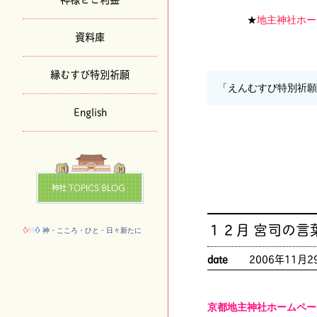
★
地主神社ホー
資料庫
縁むすび特別祈願
「えんむすび特別祈
English
１２月 宮司の言
神・こころ・ひと・日々新たに
date
2006年11月2
京都地主神社ホームペー