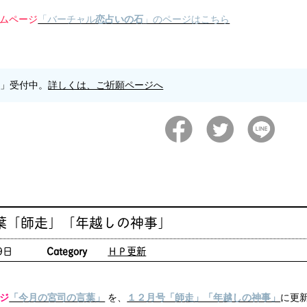
ムページ
「バーチャル
恋占いの石
」のページはこちら
願」受付中。
詳しくは、ご祈願ページへ
葉「師走」「年越しの神事」
9日
Category
ＨＰ更新
ジ
「今月の宮司の言葉」
を、
１２月号「師走」「年越しの神事」
に更