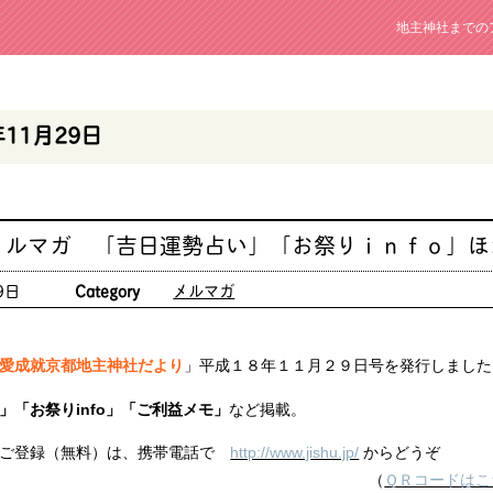
地主神社までの
年11月29日
メルマガ 「吉日運勢占い」「お祭りｉｎｆｏ」ほ
9日
Category
メルマガ
愛成就京都地主神社だより
」平成１８年１１月２９日号を発行しました
」「お祭りinfo」「ご利益メモ」
など掲載。
ご登録（無料）は、携帯電話で
http://www.jishu.jp/
からどうぞ
（
ＱＲコードはこ