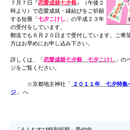
７月７日『
恋愛成就七夕祭
』（午後２
時より）で恋愛成就・縁結びをご祈願
する短冊「
七夕こけし
」の平成２３年
の受付をしています。
郵送でも６月２０日まで受付しています。ご希
方はお早めにお申し込み下さい。
詳しくは、「
恋愛成就七夕祭 七夕こけし
」の
ジをご覧ください。
☆京都地主神社「
２０１１年 七夕特集
ジ
」 へ
「えんむすび特別祈願」受付中。