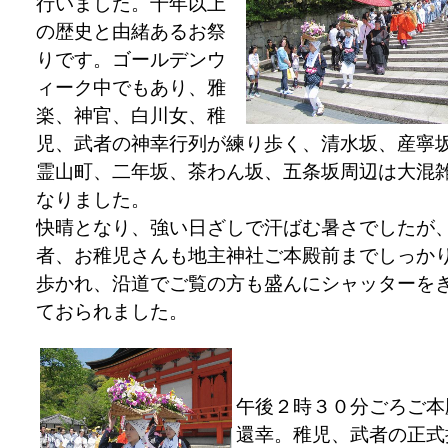
行いました。千年以上
の歴史と由緒あるお祭
りです。ゴールデンウ
ィーク中でもあり、雅
楽、神官、白川女、稚
児、武者の神幸行列が練り歩く、清水坂、産寧
霊山町、二年坂、茶わん坂、五条坂周辺は大混
なりました。
快晴となり、強い日ざしで汗ばむ暑さでしたが
者、お稚児さんも地主神社ご本殿前までしっか
歩かれ、沿道でご覧の方も盛んにシャッターを
ておられました。
午後２時３０分ごろご本
還幸。稚児、武者の正式