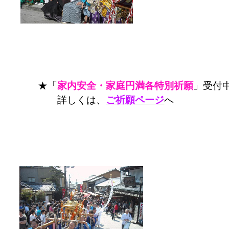
★「
家内安全・家庭円満各特別祈願
」受付
詳しくは、
ご祈願ページ
へ