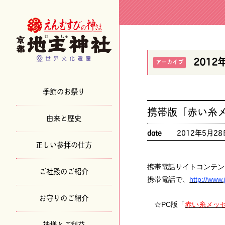
2012
アーカイブ
季節のお祭り
携帯版「赤い糸
由来と歴史
date
2012年5月28
正しい参拝の仕方
携帯電話サイトコンテン
ご社殿のご紹介
携帯電話で、
http://www.j
お守りのご紹介
☆PC版「
赤い糸メッ
神様とご利益