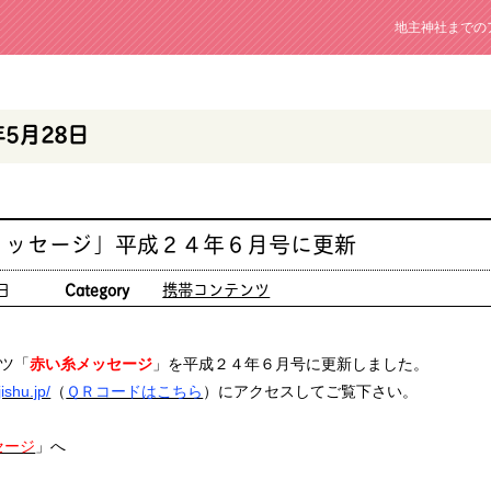
地主神社までの
年5月28日
メッセージ」平成２４年６月号に更新
日
Category
携帯コンテンツ
ツ「
赤い糸メッセージ
」を平成２４年６月号に更新しました。
ishu.jp/
（
ＱＲコードはこちら
）にアクセスしてご覧下さい。
セージ
」へ