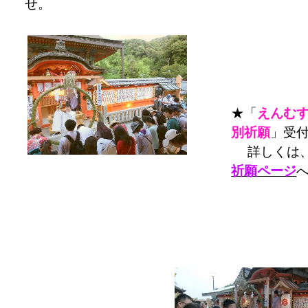
せ。
★「
えんむ
別祈願
」受
詳しくは
祈願ページ