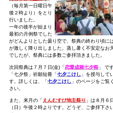
（毎月第一日曜日午
後２時より）をとり
行いました。
一年の後半が始まり
最初の月例祭でした
がどんよりとした曇り空で、祭典の終わり頃に
が激しく降り出しました。蒸し暑く不安定なお
でしたが、祭典には多数ご参拝頂きました。
次回祭典は７月７日(金)「
恋愛成就七夕祭
」 で
「七夕祭」祈願短冊「
七夕こけし
」を授与して
す。詳しくは、「
七夕こけし
」のページをご覧
さい。
また、来月の「
えんむすび地主祭り
」は８月６
（日）午後２時よりです。どうぞ、ご参拝下さ