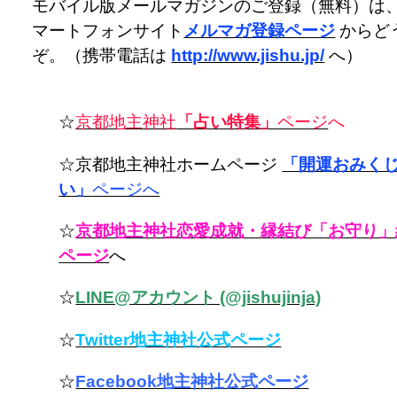
モバイル版メールマガジンのご登録（無料）は
マートフォンサイト
メルマガ登録ページ
からど
ぞ。（携帯電話は
http://www.jishu.jp/
へ）
☆
京都地主神社
「占い特集」
ページ
へ
☆京都地主神社ホームページ
「開運おみく
い」
ページへ
☆
京都地主神社恋愛成就・縁結び「お守り」
ページ
へ
☆
LINE@アカウント (@jishujinja)
☆
Twitter地主神社公式ページ
☆
Facebook地主神社公式ページ