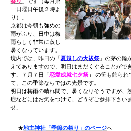
祭り
」です（毎月第
一日曜日午後２時よ
り）。
京都は今朝も強めの
雨がふり、日中は梅
雨らしく非常に蒸し
暑くなっています。
境内では、昨日の「
夏越しの大祓祭
」の茅の輪
えてありますので、明日はまだくぐることがで
す。７月７日「
恋愛成就七夕祭
」 の笹も飾られ
て、この季節ならではの光景です。
明日は梅雨の晴れ間で、暑くなりそうですが、
症などにはお気をつけて、どうぞご参拝下さい
せ。
★
地主神社「季節の祭り」のページ
へ