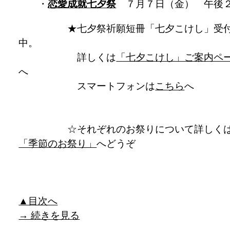
・
恋愛成就七夕祭
７月７日（金） 午後
★七夕祭祈願短冊「七夕こけし」受
中。
詳しくは
「七夕こけし」ご案内ペ
へ
スマートフォンは
こちら
へ
☆それぞれのお祭りについて詳しく
「季節のお祭り」
へどうぞ
▲目次へ
→ 続きを見る