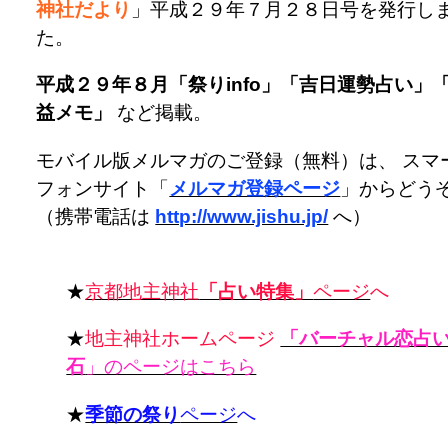
神社だより
」平成２９年７月２８日号を発行し
た。
平成２９年８月「祭りinfo」「吉日運勢占い」
益メモ」
など掲載。
モバイル版メルマガのご登録（無料）は、 スマ
フォンサイト「
メルマガ登録ページ
」からどう
（携帯電話は
http://www.jishu.jp/
へ）
★
京都地主神社
「占い特集」
ページ
へ
★
地主神社ホームページ
「バーチャル恋占
石
」のページはこちら
★
季節の祭り
ページ
へ