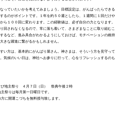
なっていたいかを考えてみましょう。目標設定は、がんばったらできる
するのがポイントです。１年を約５０週としたら、１週間に１回だけや
から１００回に変わります。この経験値は、必ず自分の力となります。
り回されなくなるので、常に落ち着いて、さまざまなことに取り組むこ
するなど、進み具合がわかるようにしておけば、モチベーションの維持
大きな躍進に繋がるかもしれません。
すい方は、基本的にがんばり屋さん。神さまは、そういう方を見守って
。気候のいい日は、神社へお参りに行って、心をリフレッシュするのも
すび地主祭り ４月７日（日） 祭典午後２時
地主祭りは毎月第一日曜日です。
の方に開運こづちを無料授与致します。