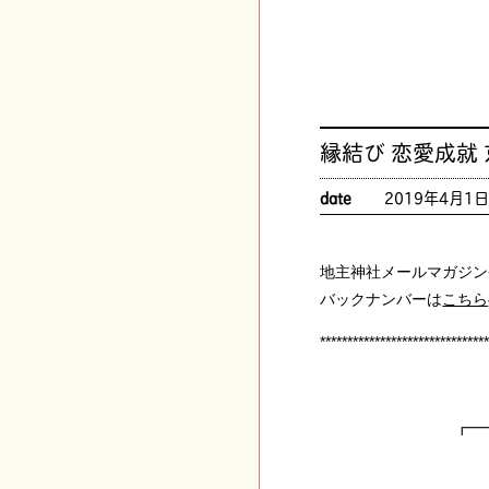
縁結び 恋愛成就
date
2019年4月1
地主神社メールマガジン
バックナンバーは
こちら
******************************
┏━