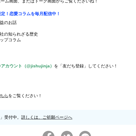
のホーム画面、またはトーク画面からご覧くださいね！
@限定！恋愛コラムを毎月配信中！
益のお話
社の知られざる歴史
ップコラム
カウント（@jishujinja）
を「友だち登録」してください！
ちら
をご覧ください！
願」受付中。
詳しくは、ご祈願ページへ