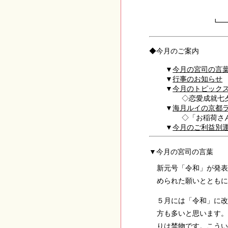
┗━
◆今月のご案内
今月の宮司の言
行事のお知らせ
今月のトピック
恋愛成就七
海月ルイの京都
「お稲荷さ
今月のご利益別
▼今月の宮司の言葉
新元号「令和」が発表
められた願いとともに
５月には「令和」に改
方も多いと思います。
りは禁物です。こうい