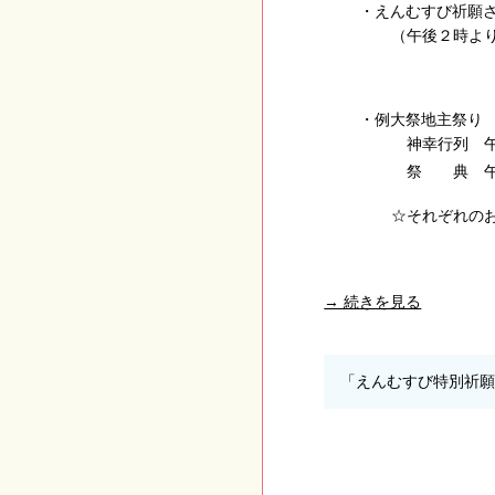
えんむすび祈願
（午後２時よ
例大祭地主祭り
神幸行列 
祭 典 午
それぞれの
→ 続きを見る
「えんむすび特別祈