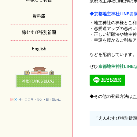
京都地主神社LINE@
◆京都地主神社LINE
資料庫
・地主神社の神様とご利
・恋愛運アップの恋占い
縁むすび特別祈願
・正しい祈願法や地主神
・幸運を授かるご利益ア
English
などを配信しています。
ぜひ
京都地主神社LINE@ア
その他の登録方法は
こ
神・こころ・ひと・日々新たに
「えんむすび特別祈