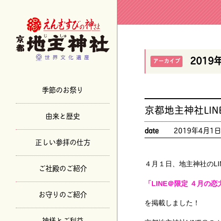
2019
アーカイブ
季節のお祭り
京都地主神社LI
由来と歴史
date
2019年4月1
正しい参拝の仕方
４月１日、地主神社のLI
ご社殿のご紹介
「LINE＠限定 ４月の
お守りのご紹介
を掲載しました！
神様とご利益