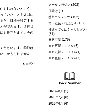
(203)
メールマガジン
かもしれないという、
(1)
厄除け
っていたことを２回に
(152)
携帯コンテンツ
また、目標を設定する
(137)
桜・紅葉・花だより
とができます。進捗状
神道ってなに？～カミダス～
にも役立ちます。今の
(31)
(175)
ＨＰ更新
(6)
ＨＰ更新２００８
くださいます。季節は
(41)
ＨＰ更新２００９
いいかもしれません。
(47)
ＨＰ更新２０１０
▲目次へ
(1)
2026年8月
(6)
2026年7月
(6)
2026年6月