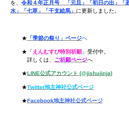
を、
令和４年正月号 「元旦」「初日の出」「
水」「七草」「干支絵馬」
に更新しました。
★
「季節の祭り」ページ
へ
★「
えんむすび特別祈願
」受付中。
詳しくは、
ご祈願ページ
へ
★
LINE公式アカウント (@jishujinja)
★
Twitter地主神社公式ページ
★
Facebook地主神社公式ページ