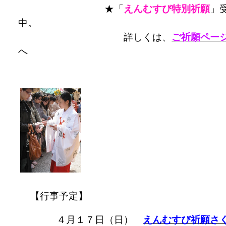
★「
えんむすび特別祈願
」
中。
詳しくは、
ご祈願ペー
【行事予定】
４月１７日（日）
えんむすび祈願さ