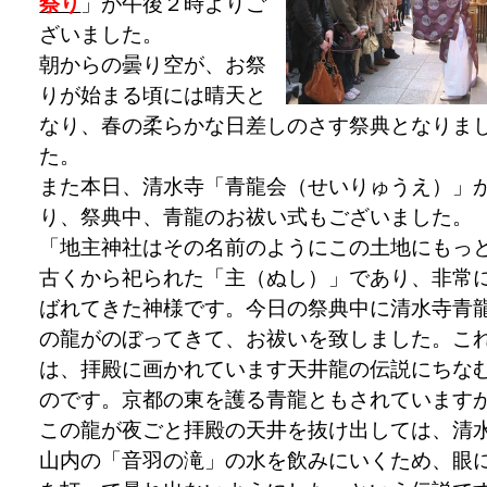
祭り
」が午後２時よりご
ざいました。
朝からの曇り空が、お祭
りが始まる頃には晴天と
なり、春の柔らかな日差しのさす祭典となりま
た。
また本日、清水寺「青龍会（せいりゅうえ）」
り、祭典中、青龍のお祓い式もございました。
「地主神社はその名前のようにこの土地にもっ
古くから祀られた「主（ぬし）」であり、非常
ばれてきた神様です。今日の祭典中に清水寺青
の龍がのぼってきて、お祓いを致しました。こ
は、拝殿に画かれています天井龍の伝説にちな
のです。京都の東を護る青龍ともされています
この龍が夜ごと拝殿の天井を抜け出しては、清
山内の「音羽の滝」の水を飲みにいくため、眼