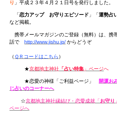
り
」平成２３年４月２１日号を発行しました。
「
恋力アップ お守りエピソード
」「
運勢占
など掲載。
携帯メールマガジンのご登録（無料）は、携
話で
http://www.jishu.jp/
からどうぞ
（
ＱＲコードはこちら
）
★
京都地主神社
「占い特集
」ページ
へ
★恋愛の神様「ご利益ページ」
開運お
じ占いのコーナーへ
☆
京都地主神社縁結び・恋愛成就「
お守り
ページへ