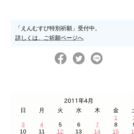
「えんむすび特別祈願」受付中。
詳しくは、ご祈願ページへ
2011年4月
日
月
火
水
木
金
1
3
4
5
6
7
8
10
11
12
13
14
15