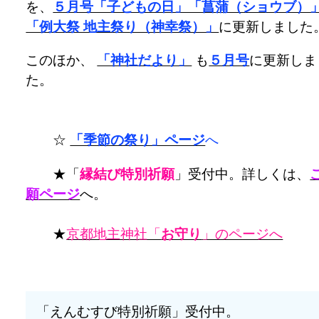
を、
５月号「子どもの日」「菖蒲（ショウブ）
「例大祭 地主祭り（神幸祭）」
に更新しました
このほか、
「神社だより」
も
５月号
に更新しま
た。
☆
「季節の祭り」ページ
へ
★「
縁結び特別祈願
」受付中。詳しくは、
願ページ
へ。
★
京都地主神社「
お守り
」のページへ
「えんむすび特別祈願」受付中。