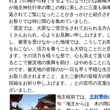
れまでの梅から桜でするようになったのは嵯峨
が地主神社行幸の際この桜に美しさに三度も御
返されてご覧になったことがきっかけと紹介さ
お祭りでは特に関心を集めていました。
「震災では、大変なご苦労をされておられる方
くさんおられ、心よりお見舞い申し上げます。
し、被害を受けなかった地域では、こうしてお
をおこない、活力を養うことも大切なことだと
ます。その活力を様々な形で、心も添えて送り
るとこで被災地の復興を助け、はやめることに
のです。被災地の皆様のが一日も早く平穏な生
お取り戻されますこと、またご参拝の皆様方の
招福をお祈り申し上げます。」との宮司の言葉
ざいました。
地主桜前では、
北村季吟
句「地主からは 木の間