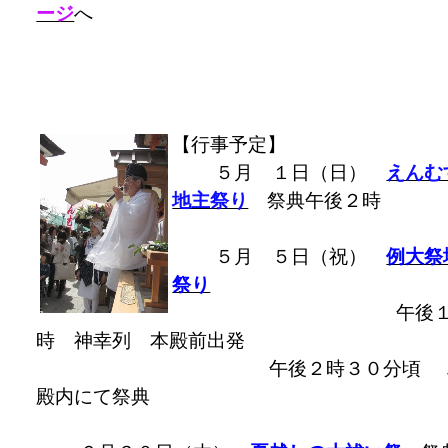
ージ
へ
【行事予定】
５月 １日（日）
えんむ
地主祭り
祭典午後２時
５月 ５日（祝）
例大祭
祭り
午後
時 神幸列 本殿前出発
午後２時３０分頃 ご
殿内にて祭典