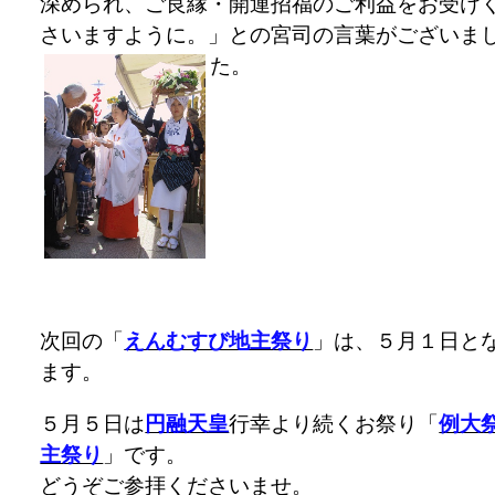
深められ、ご良縁・開運招福のご利益をお受け
さいますように。」との宮司の言葉がございま
た。
次回の「
えんむすび地主祭り
」は、５月１日と
ます。
５月５日は
円融天皇
行幸より続くお祭り「
例大
主祭り
」です。
どうぞご参拝くださいませ。