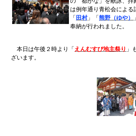
の 都かな」を献詠、拝
は例年通り青松会による
「
田村
」「
熊野（ゆや）
奉納が行われました。
本日は午後２時より「
えんむすび地主祭り
」
ざいます。