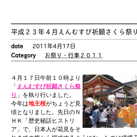
平成２３年４月えんむすび祈願さくら祭
date
2011年4月17日
Category
お祭り・行事２０１１
４月１７日午前１０時より
「
えんむすび祈願さくら祭
り
」を執り行いました。
今年は
地主桜
がちょうど見
頃となりました。先日のＮ
ＨＫ「歴史秘話ヒストリ
ア」で、日本人が花見をそ