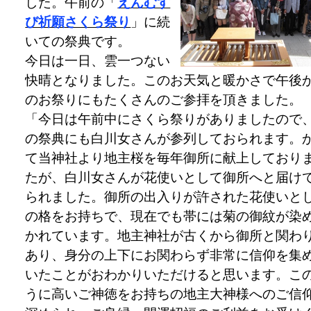
した。午前の「
えんむす
び祈願さくら祭り
」に続
いての祭典です。
今日は一日、雲一つない
快晴となりました。このお天気と暖かさで午後
のお祭りにもたくさんのご参拝を頂きました。
「今日は午前中にさくら祭りがありましたので
の祭典にも白川女さんが参列しておられます。
て当神社より地主桜を毎年御所に献上しており
たが、白川女さんが花使いとして御所へと届け
られました。御所の出入りが許された花使いと
の格をお持ちで、現在でも帯には菊の御紋が染
かれています。地主神社が古くから御所と関わ
あり、身分の上下にお関わらず非常に信仰を集
いたことがおわかりいただけると思います。こ
うに高いご神徳をお持ちの地主大神様へのご信