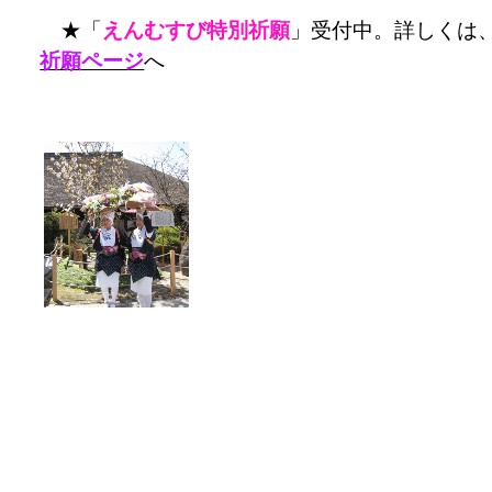
★「
えんむすび特別祈願
」受付中。詳しくは
祈願ページ
へ