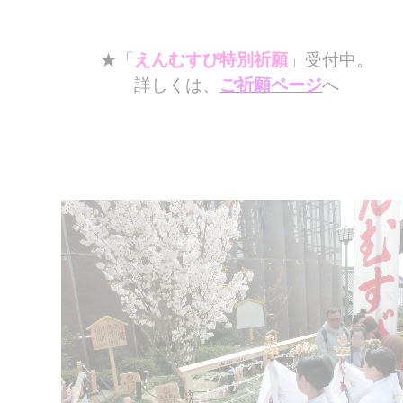
★「
えんむすび特別祈願
」受付中。
詳しくは、
ご祈願ページ
へ