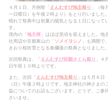
４月１日、月例祭「
えんむすび地主祭り
」（毎
一日曜日）を午後２時より）をとり行いました
晴れて祭典中は初夏の陽気となる１日になって
す。
境内の「
地主桜
」はほぼ見頃を迎えました。地
社周辺や京都東山の「
ソメイヨシノ
」も満開で
きおり桜吹雪となる春爛漫の祭典となりました
次回祭典は、「
えんむすび祈願さくら祭り
」４
日午前１０時よりです。
また、次回「
えんむすび地主祭り
」は５月６日
（日）午後２時よりです。地主神社の神さまの
益についてのお話もございます。どうぞ、ご参
さいませ。