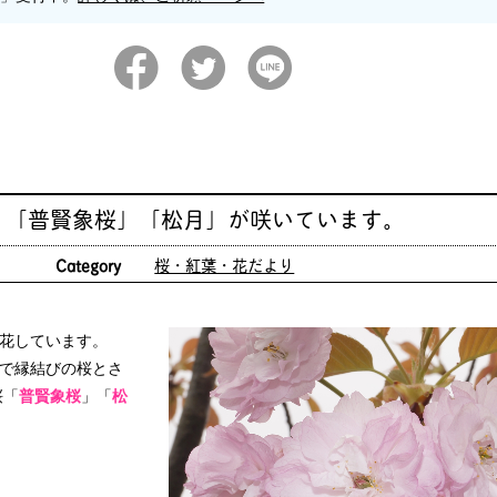
」「普賢象桜」「松月」が咲いています。
日
Category
桜・紅葉・花だより
花しています。
で縁結びの桜とさ
桜「
普賢象桜
」「
松