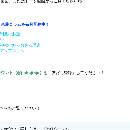
ーム画面、またはトーク画面からご覧くださいね！
定！恋愛コラムを毎月配信中！
利益のお話
い
神社の知られざる歴史
アップコラム
ント（@jishujinja）
を「友だち登録」してください！
ちら
をご覧ください！
願」受付中。
詳しくは、ご祈願ページへ