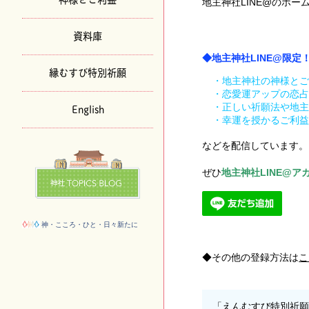
地主神社LINE@のホ
資料庫
◆地主神社LINE@限
縁むすび特別祈願
・地主神社の神様とご
・恋愛運アップの恋占
English
・正しい祈願法や地主
・幸運を授かるご利益
などを配信しています。
ぜひ
地主神社LINE@アカウ
神・こころ・ひと・日々新たに
その他の登録方法は
こ
「えんむすび特別祈