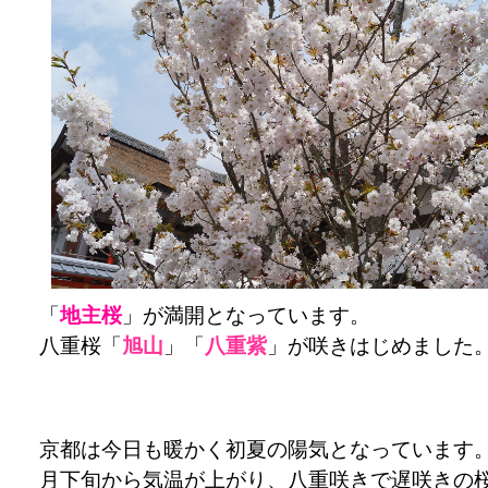
「
地主桜
」が満開となっています。
八重桜「
旭山
」「
八重紫
」が咲きはじめました
京都は今日も暖かく初夏の陽気となっています
月下旬から気温が上がり、八重咲きで遅咲きの